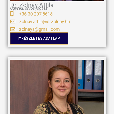
Dr. Zolnay Attila
Ügyvéd, orvos-jogász
+36 30 207 8618
zolnay.attila@drzolnay.hu
zolnaya@gmail.com
RÉSZLETES ADATLAP