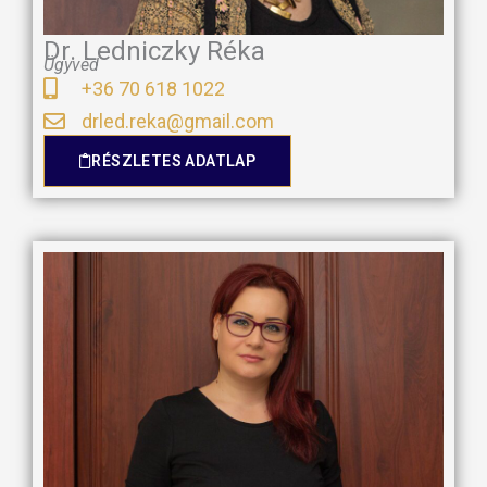
Dr. Ledniczky Réka
Ügyvéd
+36 70 618 1022
drled.reka@gmail.com
RÉSZLETES ADATLAP