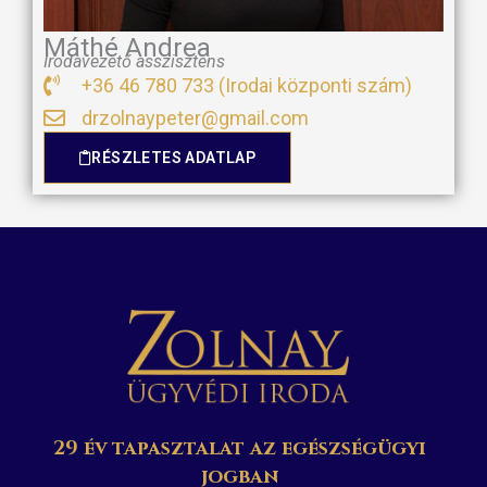
Máthé Andrea
Irodavezető asszisztens
+36 46 780 733 (Irodai központi szám)
drzolnaypeter@gmail.com
RÉSZLETES ADATLAP
29 év tapasztalat az egészségügyi
jogban