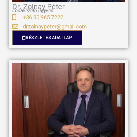
Dr. Zolnay Péter
Irodavezető ügyvéd
+36 30 965 7222
drzolnaypeter@gmail.com
RÉSZLETES ADATLAP