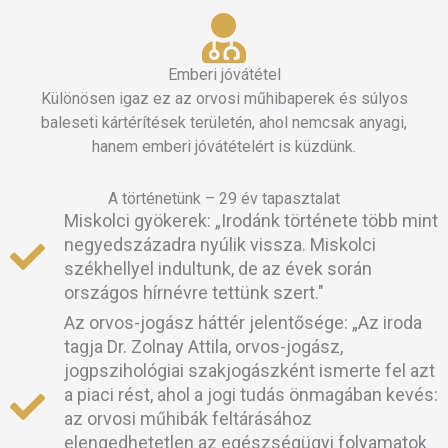
Emberi jóvátétel
Különösen igaz ez az orvosi műhibaperek és súlyos
baleseti kártérítések területén, ahol nemcsak anyagi,
hanem emberi jóvátételért is küzdünk.
A történetünk – 29 év tapasztalat
Miskolci gyökerek: „Irodánk története több mint
negyedszázadra nyúlik vissza. Miskolci
székhellyel indultunk, de az évek során
országos hírnévre tettünk szert."
Az orvos-jogász háttér jelentősége: „Az iroda
tagja Dr. Zolnay Attila, orvos-jogász,
jogpszihológiai szakjogászként ismerte fel azt
a piaci rést, ahol a jogi tudás önmagában kevés:
az orvosi műhibák feltárásához
elengedhetetlen az egészségügyi folyamatok