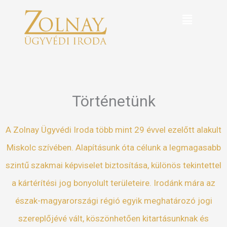
Skip
Menu
to
content
Történetünk
A Zolnay Ügyvédi Iroda több mint 29 évvel ezelőtt alakult
Miskolc szívében. Alapításunk óta célunk a legmagasabb
szintű szakmai képviselet biztosítása, különös tekintettel
a kártérítési jog bonyolult területeire. Irodánk mára az
észak-magyarországi régió egyik meghatározó jogi
szereplőjévé vált, köszönhetően kitartásunknak és