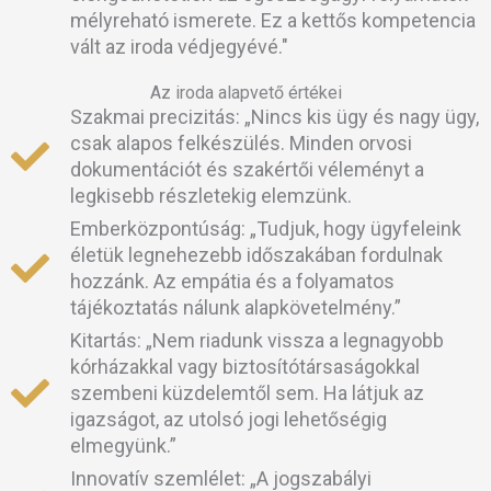
mélyreható ismerete. Ez a kettős kompetencia
vált az iroda védjegyévé."
Az iroda alapvető értékei
Szakmai precizitás: „Nincs kis ügy és nagy ügy,
csak alapos felkészülés. Minden orvosi
dokumentációt és szakértői véleményt a
legkisebb részletekig elemzünk.
Emberközpontúság: „Tudjuk, hogy ügyfeleink
életük legnehezebb időszakában fordulnak
hozzánk. Az empátia és a folyamatos
tájékoztatás nálunk alapkövetelmény.”
Kitartás: „Nem riadunk vissza a legnagyobb
kórházakkal vagy biztosítótársaságokkal
szembeni küzdelemtől sem. Ha látjuk az
igazságot, az utolsó jogi lehetőségig
elmegyünk.”
Innovatív szemlélet: „A jogszabályi