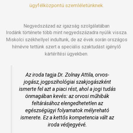
ügyfélközpontú szemléletünknek.
Negyedszázad az igazság szolgálatában
Irodánk története több mint negyedszázadra nyúlik vissza.
Miskolci székhellyel indultunk, de az évek során országos
hírnévre tettünk szert a speciális szaktudást igénylő
kártérítési ügyekben.
Az iroda tagja Dr. Zolnay Attila, orvos-
jogász, jogpszihológiai szakjogászként
ismerte fel azt a piaci rést, ahol a jogi tudás
önmagában kevés: az orvosi műhibák
feltárásához elengedhetetlen az
egészségügyi folyamatok mélyreható
ismerete. Ez a kettős kompetencia vált az
iroda védjegyévé.