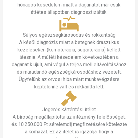
hónapos késedelem miatt a daganatot már csak
áttétes állapotban diagnosztizálták.
Súlyos egészségkárosodás és rokkantság
A késői diagnózis miatt a betegnek drasztikus
kezeléseken (kemoterápia, sugárterápia) kellett
átesnie. A műtéti késedelem következtében a
daganat kiújult, ami végül a teljes mell eltávolításához
és maradandó egészségkárosodáshoz vezetett.
Ügyfelünk az orvosi hiba miatt munkavégzésre
képtelenné vált és rokkanttá lett.
Jogerős kártérítési ítélet
A bíróság megállapította az intézmény felelősségét,
és 10.250.000 Ft sérelemdíj megfizetésére kötelezte
a kórházat. Ez az ítélet is igazolja, hogy a