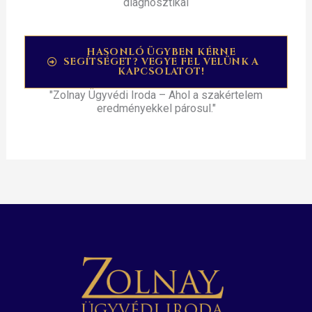
diagnosztikai
HASONLÓ ÜGYBEN KÉRNE
SEGÍTSÉGET? VEGYE FEL VELÜNK A
KAPCSOLATOT!
"Zolnay Ügyvédi Iroda – Ahol a szakértelem
eredményekkel párosul."