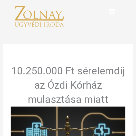
Skip
Menu
to
content
10.250.000 Ft sérelemdíj
az Ózdi Kórház
mulasztása miatt