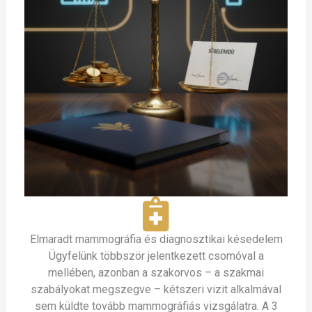
Elmaradt mammográfia és diagnosztikai késedelem
Ügyfelünk többször jelentkezett csomóval a
mellében, azonban a szakorvos – a szakmai
szabályokat megszegve – kétszeri vizit alkalmával
sem küldte tovább mammográfiás vizsgálatra. A 3