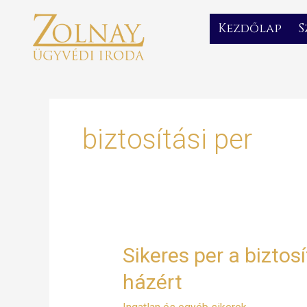
Skip
to
Kezdőlap
S
content
biztosítási per
Sikeres
Sikeres per a biztosí
per
házért
a
biztosító