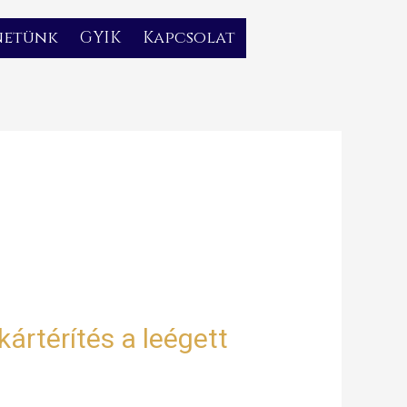
netünk
GYIK
Kapcsolat
 kártérítés a leégett