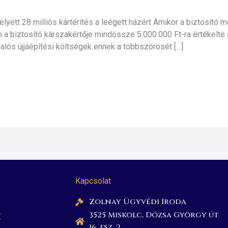
 helyett 28 milliós kártérítés a leégett házért Amikor a biztosító
n a biztosító kárszakértője mindössze 5.000.000 Ft-ra értékelte
valós újjáépítési költségek ennek a többszörösét […]
Kapcsolat
Zolnay Ügyvédi Iroda
3525 Miskolc, Dózsa György út
k
16. fsz. 2.